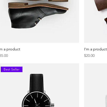
'm a product
I'm a product
resyo
Presyo
85.00
$20.00
Best Seller