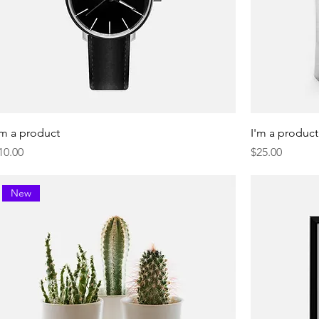
'm a product
I'm a product
resyo
Presyo
10.00
$25.00
New