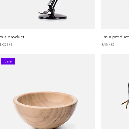
'm a product
I'm a product
resyo
Presyo
130.00
$45.00
Sale