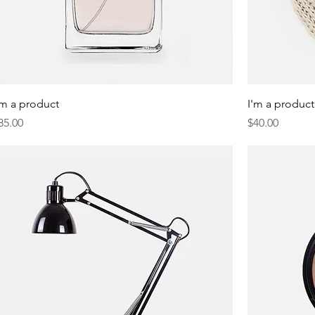
'm a product
I'm a product
resyo
Presyo
85.00
$40.00