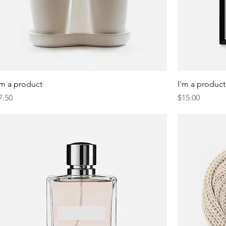
'm a product
I'm a product
resyo
Presyo
7.50
$15.00