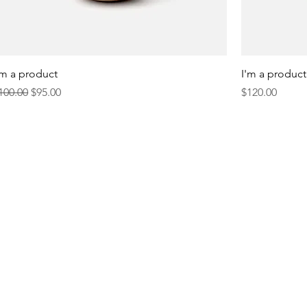
'm a product
I'm a product
egular na Presyo
Sale Price
Presyo
100.00
$95.00
$120.00