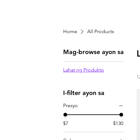
Home
All Products
Mag-browse ayon sa
Lahat ng Produkto
1
I-filter ayon sa
Presyo
$7
$130