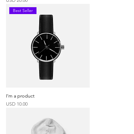
USD 20.00
Best Seller
I'm a product
Precio
USD 10.00