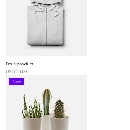
I'm a product
Precio
USD 25.00
New