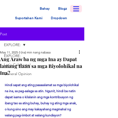
Bahay
Blogz
Suportahan Kami
Dropdown
Post
EXPLORE:
May 11, 2025
3 (na) min nang nabasa
EXPLORE:
Ang Araw ba ng mga Ina ay Dapat
lamang Ilaan sa mga Biyolohikal na
Let's Celebrate!
Ina?
General Opinion
Hindi sapat ang ating pasasalamat sa mga biyolohikal 
na ina, sa pag-aalaga sa atin. Ngunit, hindi ba natin 
dapat isama o kilalanin ang mga kontribusyon ng 
ibang tao sa ating buhay, buhay ng ating mga anak, 
o kung sino ang may kakayahang magmahal ng 
walang pag-iimbot at walang kundisyon?