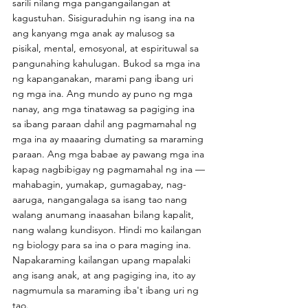
sarili nilang mga pangangailangan at 
kagustuhan. Sisiguraduhin ng isang ina na 
ang kanyang mga anak ay malusog sa 
pisikal, mental, emosyonal, at espirituwal sa 
pangunahing kahulugan. Bukod sa mga ina 
ng kapanganakan, marami pang ibang uri 
ng mga ina. Ang mundo ay puno ng mga 
nanay, ang mga tinatawag sa pagiging ina 
sa ibang paraan dahil ang pagmamahal ng 
mga ina ay maaaring dumating sa maraming 
paraan. Ang mga babae ay pawang mga ina 
kapag nagbibigay ng pagmamahal ng ina — 
mahabagin, yumakap, gumagabay, nag-
aaruga, nangangalaga sa isang tao nang 
walang anumang inaasahan bilang kapalit, 
nang walang kundisyon. Hindi mo kailangan 
ng biology para sa ina o para maging ina. 
Napakaraming kailangan upang mapalaki 
ang isang anak, at ang pagiging ina, ito ay 
nagmumula sa maraming iba't ibang uri ng 
tao.