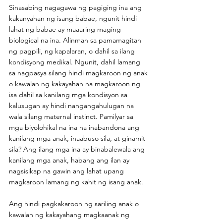
Sinasabing nagagawa ng pagiging ina ang 
kakanyahan ng isang babae, ngunit hindi 
lahat ng babae ay maaaring maging 
biological na ina. Alinman sa pamamagitan 
ng pagpili, ng kapalaran, o dahil sa ilang 
kondisyong medikal. Ngunit, dahil lamang 
sa nagpasya silang hindi magkaroon ng anak 
o kawalan ng kakayahan na magkaroon ng 
isa dahil sa kanilang mga kondisyon sa 
kalusugan ay hindi nangangahulugan na 
wala silang maternal instinct. Pamilyar sa 
mga biyolohikal na ina na inabandona ang 
kanilang mga anak, inaabuso sila, at ginamit 
sila? Ang ilang mga ina ay binabalewala ang 
kanilang mga anak, habang ang ilan ay 
nagsisikap na gawin ang lahat upang 
magkaroon lamang ng kahit ng isang anak.
Ang hindi pagkakaroon ng sariling anak o 
kawalan ng kakayahang magkaanak ng 