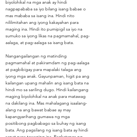
biyolohikal na mga anak ay hindi 
nagpapababa sa iyo bilang isang babae o 
mas mababa sa isang ina. Hindi nito 
nililimitahan ang iyong kakayahan para 
maging ina. Hindi ito pumipigil sa iyo na 
sumuko sa iyong likas na pagmamahal, pag-
aalaga, at pag-aalaga sa isang bata.
Nangangailangan ng matinding 
pagmamahal at pakiramdam ng pag-aalaga 
at pagbibigay para mapalaki talaga ang 
iyong mga anak. Gayunpaman, higit pa ang 
kailangan upang mahalin ang isang bata na 
hindi mo sa sariling dugo. Hindi kailangang 
maging biyolohikal na anak para matawag 
na dakilang ina. Mas mahalagang isaalang-
alang na ang bawat babae ay may 
kapangyarihang gumawa ng mga 
positibong pagbabago sa buhay ng isang 
bata. Ang pagsilang ng isang bata ay hindi 
sapat para tawaging ina. Pagkatapos ng 