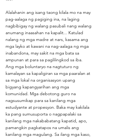
Alalahanin ang isang taong kilala mo na may 
pag-aalaga ng pagiging ina, na laging 
nagbibigay ng walang pasubali nang walang 
anumang inaasahan na kapalit... Katulad 
nalang ng mga madre at nars, kasama ang 
mga layko at kawani na nag-aalaga ng mga 
inabandona, may sakit na mga bata sa 
ampunan at para sa paglilingkod sa iba. 
Ang mga boluntaryo na nagtuturo ng 
kamalayan sa kapaligiran sa mga paaralan at 
sa mga lokal na organisasyon upang 
bigyang kapangyarihan ang mga 
komunidad. Mga debotong guro na 
nagsusumikap para sa kanilang mga 
estudyante at propesyon. Baka may kakilala 
ka pang sumusuporta o nagpapalaki sa 
kanilang mga nakababatang kapatid, apo, 
pamangkin pagkatapos na umalis ang 
kanilang mga magulang. Sa ilang mga kaso, 