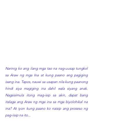
Narinig ko ang ilang mga tao na nag-uusap tungkol 
sa Araw ng mga Ina at kung paano ang pagiging 
isang ina. Tapos, nauwi sa usapan nila kung paanong 
hindi siya magiging ina dahil wala siyang anak. 
Nagsisimula itong mag-isip sa akin, dapat bang 
italaga ang Araw ng mga ina sa mga biyolohikal na 
ina? At iyon kung paano ko naisip ang proseso ng 
pag-iisip na ito...