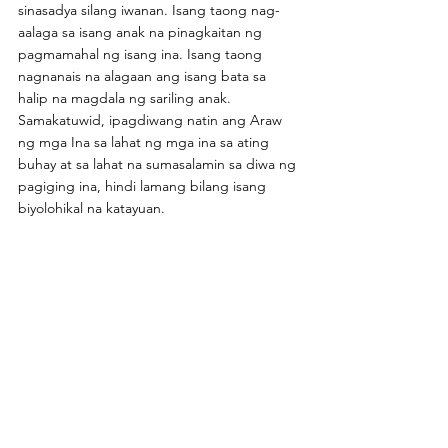
sinasadya silang iwanan. Isang taong nag-
aalaga sa isang anak na pinagkaitan ng 
pagmamahal ng isang ina. Isang taong 
nagnanais na alagaan ang isang bata sa 
halip na magdala ng sariling anak. 
Samakatuwid, ipagdiwang natin ang Araw 
ng mga Ina sa lahat ng mga ina sa ating 
buhay at sa lahat na sumasalamin sa diwa ng 
pagiging ina, hindi lamang bilang isang 
biyolohikal na katayuan.