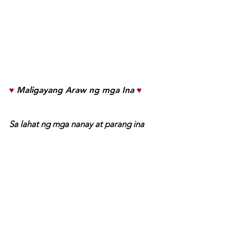
♥
Maligayang Araw ng mga Ina
♥
Sa lahat ng mga nanay at parang ina 
na gumawa ng POSITIBONG 
pagbabago sa buhay ng isang tao!
SUPORTAHAN KAMI