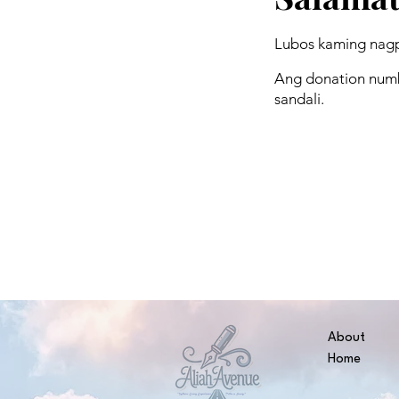
Lubos kaming nag
Ang donation numb
sandali.
About
Home