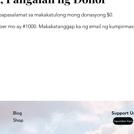
papasalamat sa makakatulong mong donasyong $0.
er mo ay #1000. Makakatanggap ka ng email ng kumpirmasy
Support U
Blog
Shop
Suportahan Kami